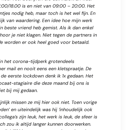
:00/18.00 is en niet van 09:00 – 20:00. Het
ntjes nodig heb, maar toch is het wel fijn. En
blijk van waardering. Een idee hoe mijn werk
n beste vriend heb gemist. Als ik dan enkel
 hoor je niet klagen. Niet tegen de partners in
 We worden er ook heel goed voor betaald.
s in het corona-tijdperk grotendeels
per mail en nooit eens een kletspraatje. De
s de eerste lockdown denk ik 1x gedaan. Het
vocaat-stagiaire die deze maand bij ons is
et bij mij gedaan.
lijk missen ze mij hier ook niet. Toen vorige
en’ en uiteindelijk was hij ‘inhoudelijk ook
llega’s zijn leuk, het werk is leuk, de sfeer is
sch zou ik altijd langer kunnen doorwerken.