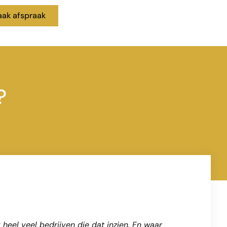
ak afspraak
?
ok heel veel bedrijven die dat inzien. En waar