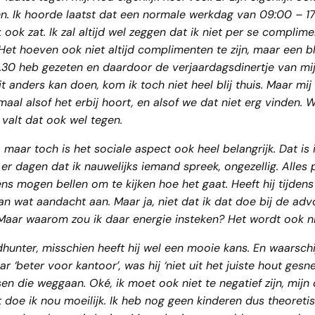
n. Ik hoorde laatst dat een normale werkdag van 09:00 – 17
 ook zat. Ik zal altijd wel zeggen dat ik niet per se complime
n. Het hoeven ook niet altijd complimenten te zijn, maar een 
.30 heb gezeten en daardoor de verjaardagsdinertje van mij
it anders kan doen, kom ik toch niet heel blij thuis. Maar mij
al alsof het erbij hoort, en alsof we dat niet erg vinden.
 valt dat ook wel tegen.
k, maar toch is het sociale aspect ook heel belangrijk. Dat i
er dagen dat ik nauwelijks iemand spreek, ongezellig. Alles 
s mogen bellen om te kijken hoe het gaat. Heeft hij tijden
dan wat aandacht aan. Maar ja, niet dat ik dat doe bij de ad
 Maar waarom zou ik daar energie insteken? Het wordt ook ni
unter, misschien heeft hij wel een mooie kans. En waarschijn
beter voor kantoor’, was hij ‘niet uit het juiste hout gesned
en die weggaan. Oké, ik moet ook niet te negatief zijn, mijn co
at doe ik nou moeilijk. Ik heb nog geen kinderen dus theoreti