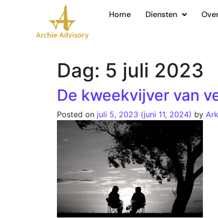
Home
Diensten
Over
Dag:
5 juli 2023
De kweekvijver van v
Posted on
juli 5, 2023
(juni 11, 2024)
by
Ar