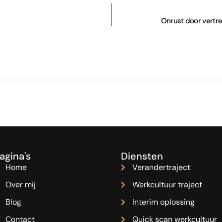
Onrust door vertre
agina's
Diensten
Home
Verandertraject
Over mij
Werkcultuur traject
Blog
Interim oplossing
Contact
Quick scan werkcultuur