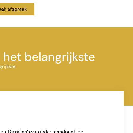
ak afspraak
het belangrijkste
rijkste
en. De risico’s van ieder standpunt, de