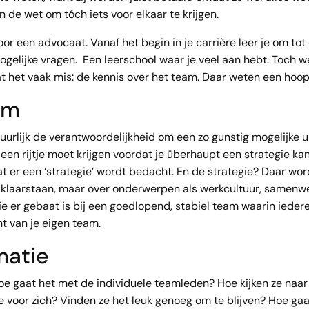
n de wet om tóch iets voor elkaar te krijgen.
or een advocaat. Vanaf het begin in je carrière leer je om tot 
mogelijke vragen. Een leerschool waar je veel aan hebt. Toch
at het vaak mis: de kennis over het team. Daar weten een hoop
am
uurlijk de verantwoordelijkheid om een zo gunstig mogelijke u
een rijtje moet krijgen voordat je überhaupt een strategie ka
 een ‘strategie’ wordt bedacht. En de strategie? Daar wordt 
aar klaarstaan, maar over onderwerpen als werkcultuur, samen
e er gebaat is bij een goedlopend, stabiel team waarin iederee
t van je eigen team.
matie
oe gaat het met de individuele teamleden? Hoe kijken ze naar
re voor zich? Vinden ze het leuk genoeg om te blijven? Hoe ga